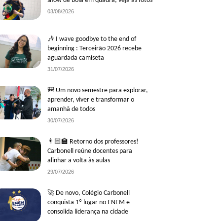
show de bola em quadra; veja as fotos
03/08/2026
🎶 I wave goodbye to the end of
beginning : Terceirão 2026 recebe
aguardada camiseta
31/07/2026
🎒 Um novo semestre para explorar,
aprender, viver e transformar o
amanhã de todos
30/07/2026
👨🏻‍🏫 Retorno dos professores!
Carbonell reúne docentes para
alinhar a volta às aulas
29/07/2026
🚀 De novo, Colégio Carbonell
conquista 1º lugar no ENEM e
consolida liderança na cidade