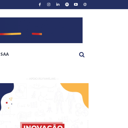
SAA
— APOIO ÀS FAMÍLIAS —