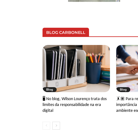
BLOG CARBONELL
Blog
Blog
🖥 No blog, Wilson Lourenço trata dos
🤸🏽 Para ref
limites da responsabilidade na era
importância 
digital
ambiente es