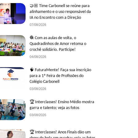
🤝🏼 Time Carbonell se reúne para
alinhamento e o uso responsável da
IA no Encontro com a Direção
07/08/2026
🧶 Com as aulas de volta, o
Quadradinhos de Amor retoma o
crochê solidário. Participe!
04/08/2026
🧠 FuturaMente! Faça sua inscrição
para a 1ª Feira de Profissões do
Colégio Carbonell
03/08/2026
🏆 Interclasses! Ensino Médio mostra
garra e talento; veja as fotos
03/08/2026
🏆 Interclasses! Anos Finais dão um