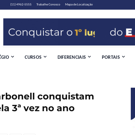
(11) 4962-5555
Trabalhe Conosco
Mapa de Localização
ÉGIO
CURSOS
DIFERENCIAIS
PORTAIS
arbonell conquistam
la 3ª vez no ano