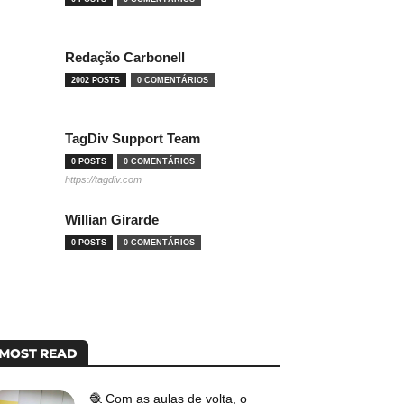
Redação Carbonell
2002 POSTS
0 COMENTÁRIOS
TagDiv Support Team
0 POSTS
0 COMENTÁRIOS
https://tagdiv.com
Willian Girarde
0 POSTS
0 COMENTÁRIOS
MOST READ
🧶 Com as aulas de volta, o