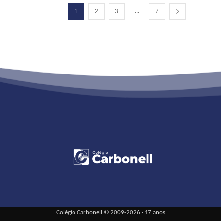
...
1
2
3
7
Colégio Carbonell © 2009-2026 · 17 anos